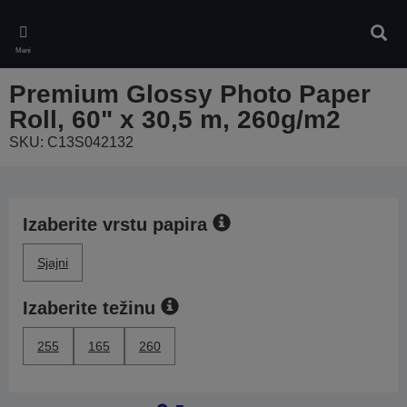
Skip
to
Pretr
main
Meni
content
Premium Glossy Photo Paper
Roll, 60" x 30,5 m, 260g/m2
SKU: C13S042132
Izaberite vrstu papira
Sjajni
Izaberite težinu
255
165
260