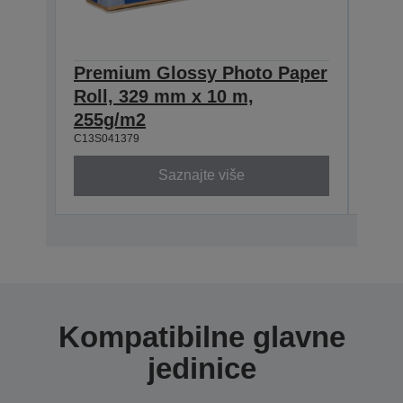
Premium Glossy Photo Paper
Pre
Roll, 329 mm x 10 m,
Roll
C13S0
255g/m2
C13S041379
Saznajte više
Kompatibilne glavne
jedinice