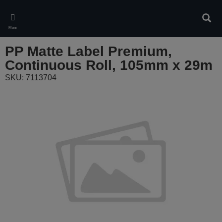
Skip
to
Pretr
main
Meni
content
PP Matte Label Premium,
Continuous Roll, 105mm x 29m
SKU: 7113704