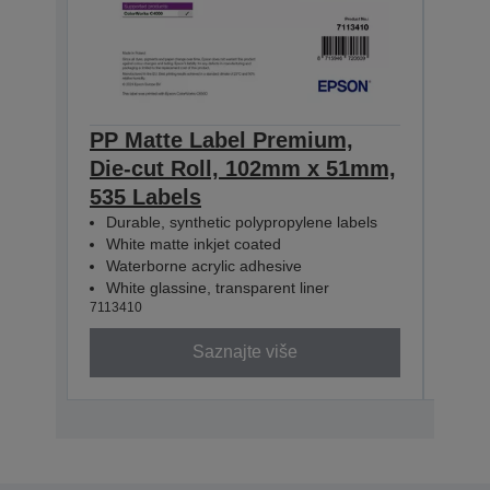
PP Matte Label Premium,
PP 
Die-cut Roll, 102mm x 51mm,
Die
535 Labels
365
Durable, synthetic polypropylene labels
Dur
White matte inkjet coated
Whi
Waterborne acrylic adhesive
Wat
White glassine, transparent liner
Whit
7113410
71134
Saznajte više