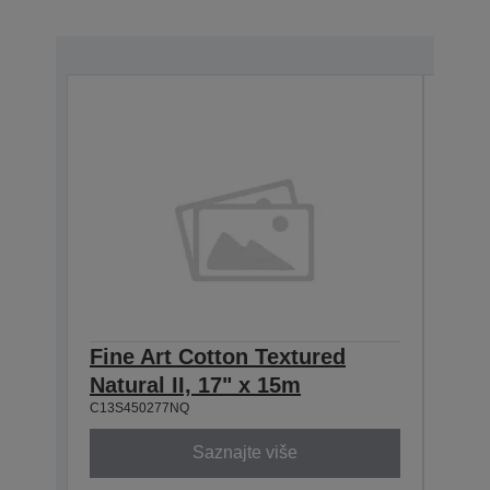
Fine Art Cotton Textured
Fine
Natural II, 17" x 15m
Natu
C13S450277NQ
C13S4
Saznajte više