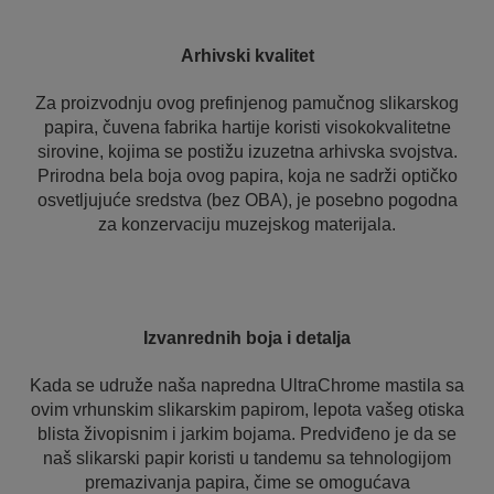
Arhivski kvalitet
Za proizvodnju ovog prefinjenog pamučnog slikarskog
papira, čuvena fabrika hartije koristi visokokvalitetne
sirovine, kojima se postižu izuzetna arhivska svojstva.
Prirodna bela boja ovog papira, koja ne sadrži optičko
osvetljujuće sredstva (bez OBA), je posebno pogodna
za konzervaciju muzejskog materijala.
Izvanrednih boja i detalja
Kada se udruže naša napredna UltraChrome mastila sa
ovim vrhunskim slikarskim papirom, lepota vašeg otiska
blista živopisnim i jarkim bojama. Predviđeno je da se
naš slikarski papir koristi u tandemu sa tehnologijom
premazivanja papira, čime se omogućava