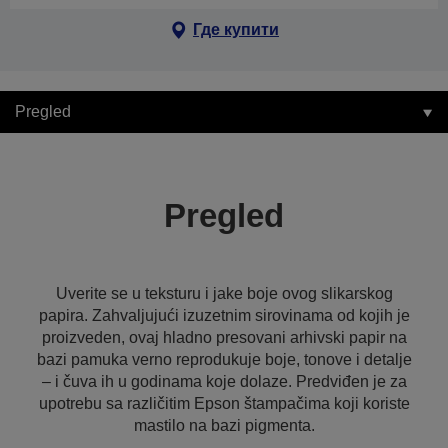
Где купити
Pregled
Pregled
Uverite se u teksturu i jake boje ovog slikarskog
papira. Zahvaljujući izuzetnim sirovinama od kojih je
proizveden, ovaj hladno presovani arhivski papir na
bazi pamuka verno reprodukuje boje, tonove i detalje
– i čuva ih u godinama koje dolaze. Predviđen je za
upotrebu sa različitim Epson štampačima koji koriste
mastilo na bazi pigmenta.