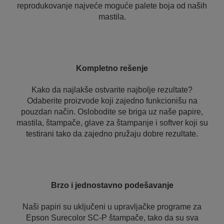
reprodukovanje najveće moguće palete boja od naših
mastila.
Kompletno rešenje
Kako da najlakše ostvarite najbolje rezultate?
Odaberite proizvode koji zajedno funkcionišu na
pouzdan način. Oslobodite se briga uz naše papire,
mastila, štampače, glave za štampanje i softver koji su
testirani tako da zajedno pružaju dobre rezultate.
Brzo i jednostavno podešavanje
Naši papiri su uključeni u upravljačke programe za
Epson Surecolor SC-P štampače, tako da su sva