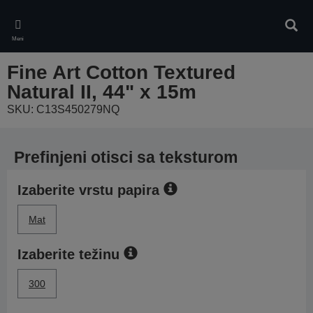
Skip
to
Pretr
main
Meni
content
Fine Art Cotton Textured
Natural II, 44" x 15m
SKU: C13S450279NQ
Prefinjeni otisci sa teksturom
Izaberite vrstu papira
Mat
Izaberite težinu
300