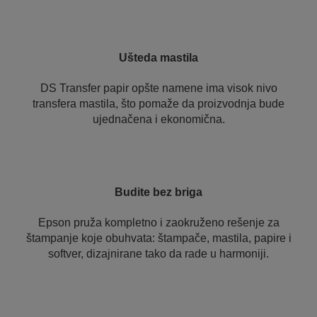
Ušteda mastila
DS Transfer papir opšte namene ima visok nivo
transfera mastila, što pomaže da proizvodnja bude
ujednačena i ekonomična.
Budite bez briga
Epson pruža kompletno i zaokruženo rešenje za
štampanje koje obuhvata: štampače, mastila, papire i
softver, dizajnirane tako da rade u harmoniji.