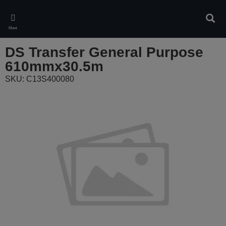
Skip
to
Pretr
main
Meni
content
DS Transfer General Purpose
610mmx30.5m
SKU: C13S400080