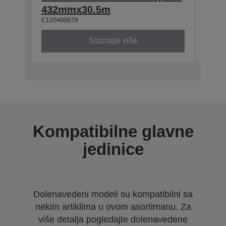
432mmx30.5m
610
C13S400079
C13S4
Saznajte više
Kompatibilne glavne
jedinice
Dolenavedeni modeli su kompatibilni sa
nekim artiklima u ovom asortimanu. Za
više detalja pogledajte dolenavedene