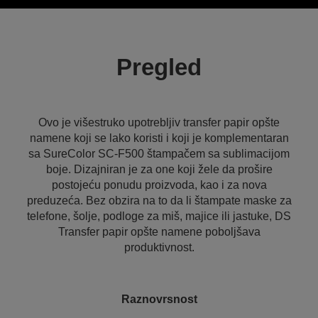
Pregled
Ovo je višestruko upotrebljiv transfer papir opšte
namene koji se lako koristi i koji je komplementaran
sa SureColor SC-F500 štampačem sa sublimacijom
boje. Dizajniran je za one koji žele da prošire
postojeću ponudu proizvoda, kao i za nova
preduzeća. Bez obzira na to da li štampate maske za
telefone, šolje, podloge za miš, majice ili jastuke, DS
Transfer papir opšte namene poboljšava
produktivnost.
Raznovrsnost