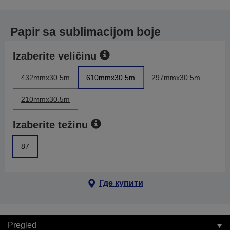
Papir sa sublimacijom boje
Izaberite veličinu
432mmx30.5m
610mmx30.5m
297mmx30.5m
210mmx30.5m
Izaberite težinu
87
Где купити
Pregled