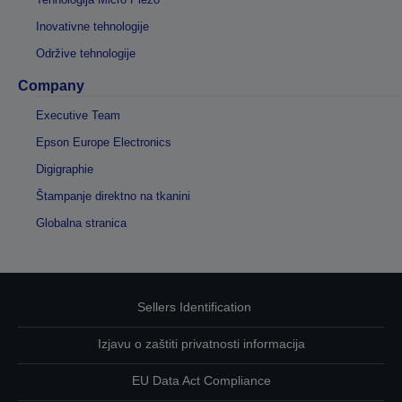
Inovativne tehnologije
Održive tehnologije
Company
Executive Team
Epson Europe Electronics
Digigraphie
Štampanje direktno na tkanini
Globalna stranica
Sellers Identification
Izjavu o zaštiti privatnosti informacija
EU Data Act Compliance