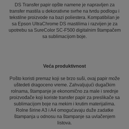
DS Transfer papir opšte namene je napravljen za
transfer mastila u dekorativne svrhe na tvrdu podlogu i
tekstilne proizvode na bazi poliestera. Kompatibilan je
sa Epson UltraChrome DS mastilima i razvijen je za
upotrebu sa SureColor SC-F500 digitalnim štampačem
sa sublimacijom boje.
Veća produktivnost
Pošto koristi premaz koji se brzo suši, ovaj papir može
uštedeti dragoceno vreme. Zahvaljujući dugačkim
rolnama, štampanje je ekonomično za male i srednje
proizvođače koji koriste transfer papir za preslikače sa
sublimacijom boje na mekim i krutim materijalima.
Rolne širine A3 i A4 omogućavaju duže zadatke
štampanja u odnosu na štampanje sa uvlačenjem
listova.