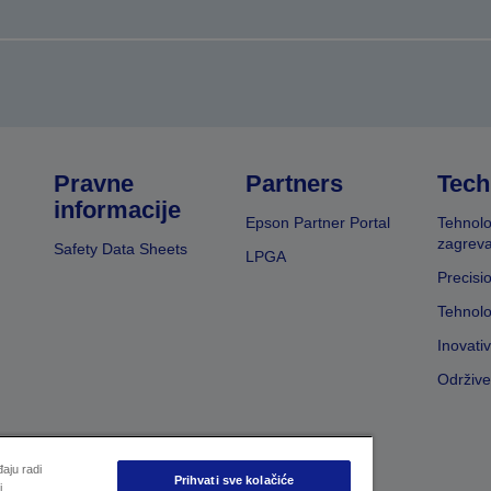
Pravne
Partners
Tech
informacije
Epson Partner Portal
Tehnolo
zagreva
Safety Data Sheets
LPGA
Precisi
Tehnolo
Inovati
Održive
aju radi
Prihvati sve kolačiće
i.