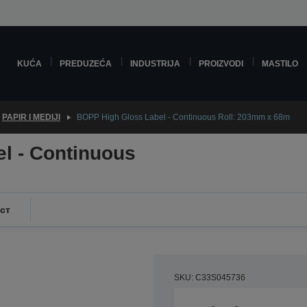
KUĆA
PREDUZEĆA
INDUSTRIJA
PROIZVODI
MASTILO
PAPIR I MEDIJI
BOPP High Gloss Label - Continuous Roll: 203mm x 68m
l - Continuous
ст
SKU: C33S045736