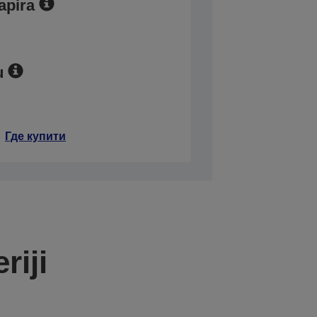
apira
u
Где купити
riji