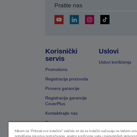
Pratite nas
Korisnički
Uslovi
servis
Uslovi korišćenja
Promotions
Registracija proizvoda
Provera garancije
Registracija garancije
CoverPlus
Kontaktirajte nas
Pretraga trgovaca
Klikom na "Prihvati sve kolačiće" slažete se da se kolačići sačuvaju na Vašem uređ
poboljšanja iskustva pretraživanja, analize korišćenja sajta i marketinških aktivnost