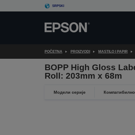
Skip
SRPSKI
to
main
content
POČETNA
PROIZVODI
MASTILO I PAPIR
BOPP High Gloss Labe
Roll: 203mm x 68m
Модели серије
Компатибилно