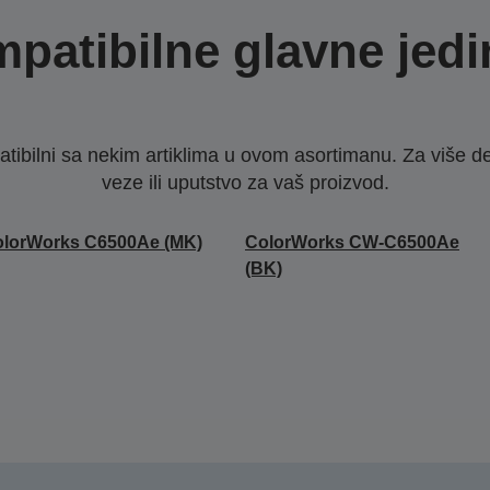
patibilne glavne jedi
ibilni sa nekim artiklima u ovom asortimanu. Za više d
veze ili uputstvo za vaš proizvod.
olorWorks C6500Ae (MK)
ColorWorks CW-C6500Ae
(BK)