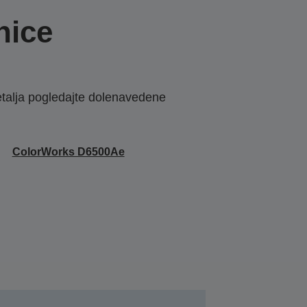
nice
etalja pogledajte dolenavedene
ColorWorks D6500Ae