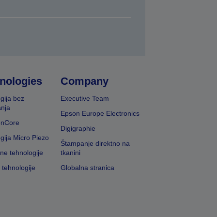
nologies
Company
gija bez
Executive Team
nja
Epson Europe Electronics
onCore
Digigraphie
gija Micro Piezo
Štampanje direktno na
vne tehnologije
tkanini
 tehnologije
Globalna stranica