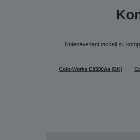
Kom
Dolenavedeni modeli su kompat
ColorWorks C6500Ae (BK)
C