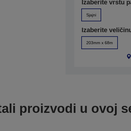
Izaberite vrstu p
Sjajni
Izaberite veličin
203mm x 68m
ali proizvodi u ovoj se