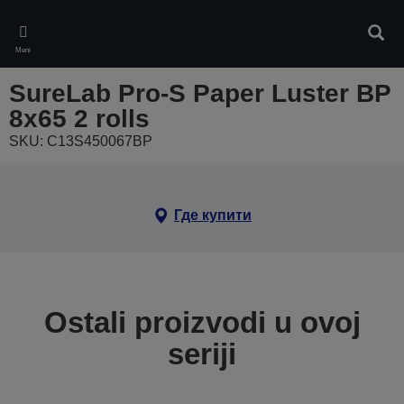
Skip
to
Pretr
main
Meni
content
SureLab Pro-S Paper Luster BP
8x65 2 rolls
SKU: C13S450067BP
Где купити
Ostali proizvodi u ovoj
seriji