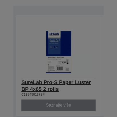
SureLab Pro-S Paper Luster
Sur
BP 4x65 2 rolls
BP 5
C13S450137BP
C13S4
Saznajte više