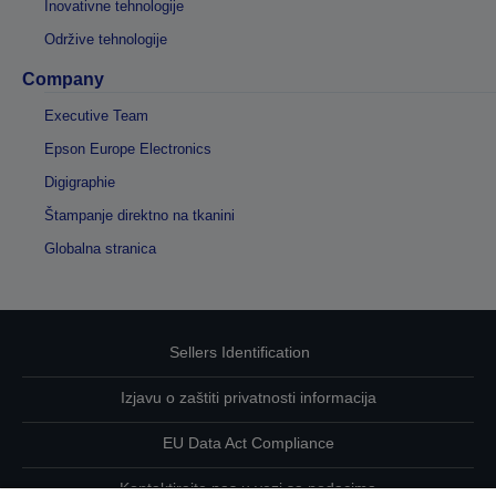
Inovativne tehnologije
Održive tehnologije
Company
Executive Team
Epson Europe Electronics
Digigraphie
Štampanje direktno na tkanini
Globalna stranica
Sellers Identification
Izjavu o zaštiti privatnosti informacija
EU Data Act Compliance
Kontaktirajte nas u vezi sa podacima