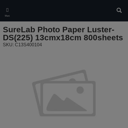
Skip
to
Pretr
main
Meni
content
SureLab Photo Paper Luster-
DS(225) 13cmx18cm 800sheets
SKU: C13S400104