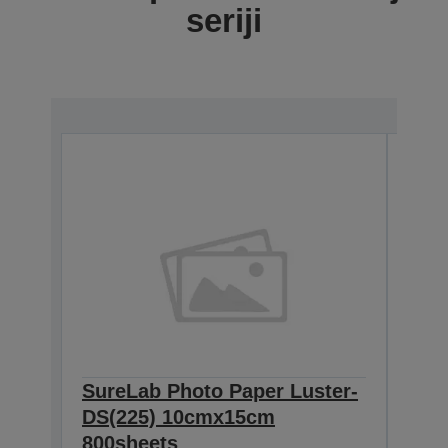
seriji
SureLab Photo Paper Luster-
Sur
DS(225) 10cmx15cm
DS(
C13S4
800sheets