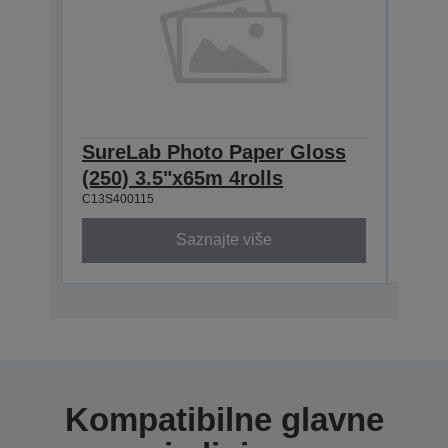
SureLab Photo Paper Gloss
Sur
(250) 3.5"x65m 4rolls
(25
C13S400115
C13S4
Saznajte više
Kompatibilne glavne