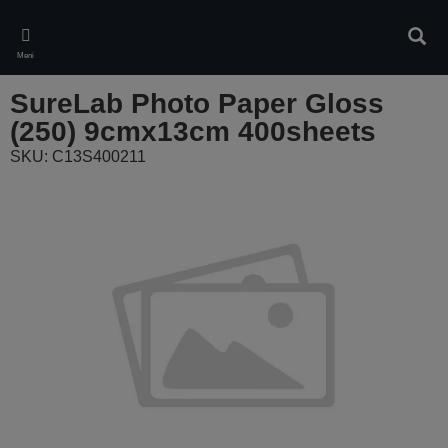
Skip
to
Pretr
main
Meni
content
SureLab Photo Paper Gloss
(250) 9cmx13cm 400sheets
SKU: C13S400211