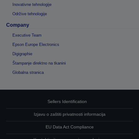
Inovativne tehnologije
Održive tehnologije
Company
Executive Team
Epson Europe Electronics
Digigraphie
Štampanje direktno na tkanini
Globalna stranica
Sellers Identification
Izjavu o zaštiti privatnosti informacija
EU Data Act Compliance