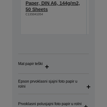
Paper, DIN A6, 144g/m2,
inkdže
50 Sheets
g/m², 
C13S041054
C13S0410
Mat papir teški
Epson prvoklasni sjajni foto papir u
rolni
Prvoklasni polusjajni foto papir u rolni