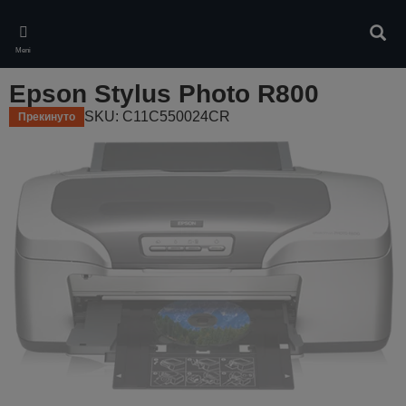
Skip
to
Pretr
main
Meni
content
Epson Stylus Photo R800
SKU: C11C550024CR
Прекинуто