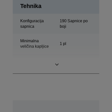
Tehnika
Konfiguracija
190 Sapnice po
sapnica
boji
Minimalna
1 pl
veličina kapljice
Rezolucija
5.760 x 1.440 DPI
štampanja