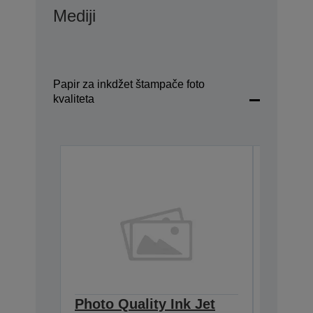
Mediji
Papir za inkdžet štampače foto
kvaliteta
Photo Quality Ink Jet
Epson 