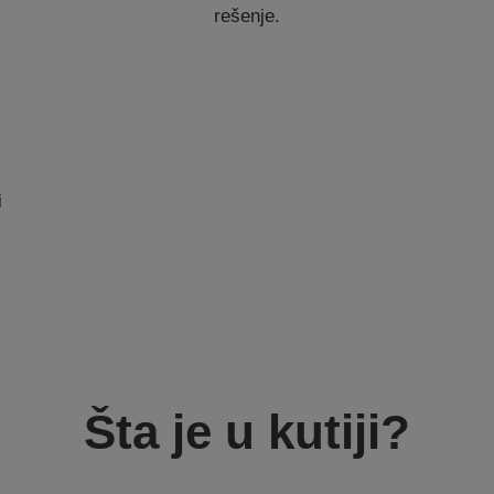
rešenje.
i
Šta je u kutiji?