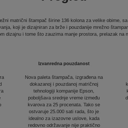
ežni matrični štampač širine 136 kolona za velike obime, 
ja, koji je dizajniran za brže i pouzdanije mrežno štampan
 dizajnu i tome što zauzima manje prostora, prelazak na nj
Izvanredna pouzdanost
ra
Nova paleta štampača, izgrađena na
d
dokazanoj i pouzdanoj matričnoj
k
ra
tehnologiji kompanije Epson,
e
poboljšava srednje vreme između
d
o
kvarova za 25 procenata. Tako se
ostvaruje 25.000 sati rada, što je
idealno za izazovne uslove, kada
redovno održavanje nije praktično