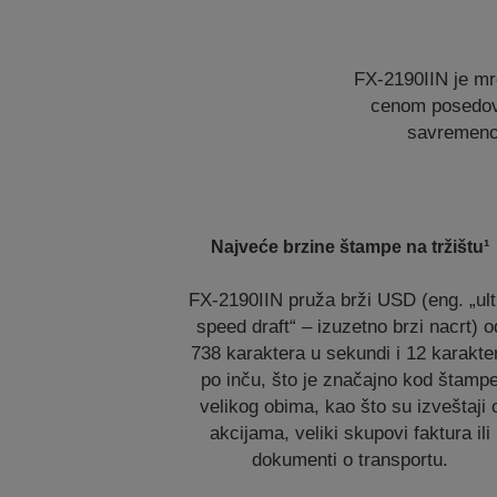
FX-2190IIN je mr
cenom posedovan
savremenom
Najveće brzine štampe na tržištu¹
FX-2190IIN pruža brži USD (eng. „ult
speed draft“ – izuzetno brzi nacrt) o
738 karaktera u sekundi i 12 karakte
po inču, što je značajno kod štamp
velikog obima, kao što su izveštaji 
akcijama, veliki skupovi faktura ili
dokumenti o transportu.