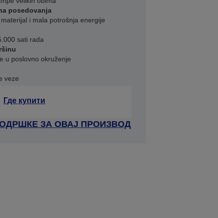
ampe velikih obima
ena posedovanja
 materijal i mala potrošnja energije
5.000 sati rada
ršinu
e u poslovno okruženje
ke veze
Где купити
ПОДРШКЕ ЗА ОВАЈ ПРОИЗВОД