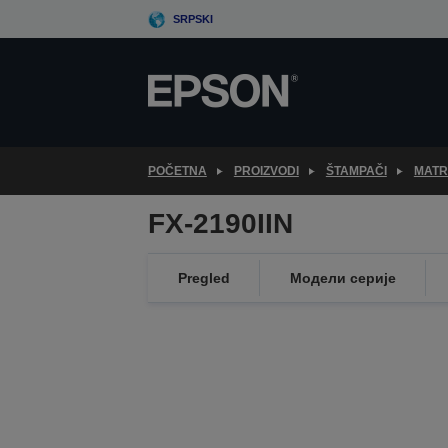
Skip
SRPSKI
to
main
content
POČETNA
PROIZVODI
ŠTAMPAČI
MATR
FX-2190IIN
Pregled
Модели серије