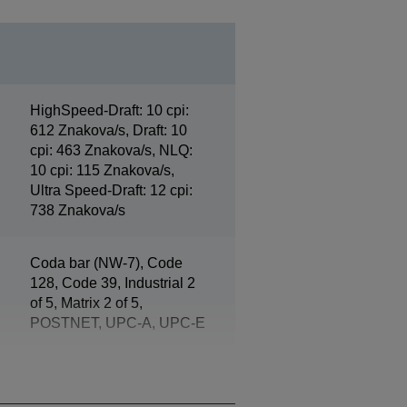
HighSpeed-Draft: 10 cpi:
612 Znakova/s, Draft: 10
cpi: 463 Znakova/s, NLQ:
10 cpi: 115 Znakova/s,
Ultra Speed-Draft: 12 cpi:
738 Znakova/s
Coda bar (NW-7), Code
128, Code 39, Industrial 2
of 5, Matrix 2 of 5,
POSTNET, UPC-A, UPC-E
6 plus jedan oroginal