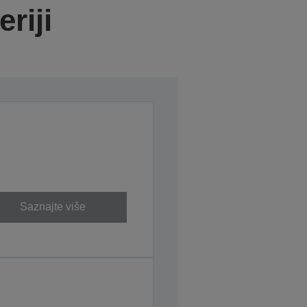
riji
Saznajte više