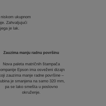
sa niskom ukupnom
je. Zahvaljujući
ega je lak.
Zauzima manju radnu površinu
Nova paleta matričnih štampača
ompanije Epson ima osveženi dizajn
koji zauzima manje radne površine –
ubina je smanjena na samo 320 mm,
pa se lako smešta u poslovno
okruženje.