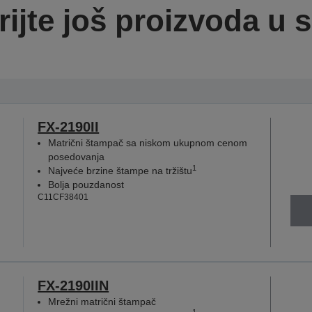
rijte još proizvoda u se
FX-2190II
Matrični štampač sa niskom ukupnom cenom
posedovanja
1
Najveće brzine štampe na tržištu
Bolja pouzdanost
C11CF38401
FX-2190IIN
Mrežni matrični štampač