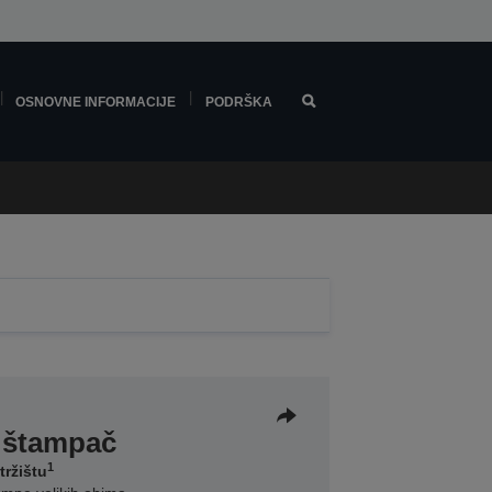
OSNOVNE INFORMACIJE
PODRŠKA
i štampač
1
tržištu