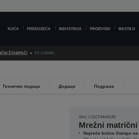
KUĆA
PREDUZEĆA
INDUSTRIJA
PROIZVODI
MASTILO
IČNI ŠTAMPAČI
FX-2190IIN
Технички подаци
Додаци
Подршка
SKU: C11CF38402A0
Mrežni matričn
Najveće brzine štampe na 