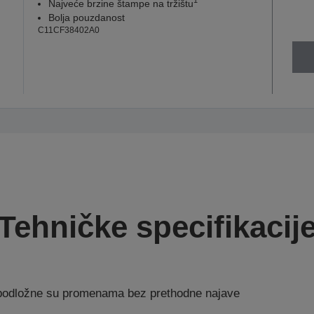
1
Najveće brzine štampe na tržištu
Bolja pouzdanost
C11CF38402A0
Tehničke specifikacij
a podložne su promenama bez prethodne najave