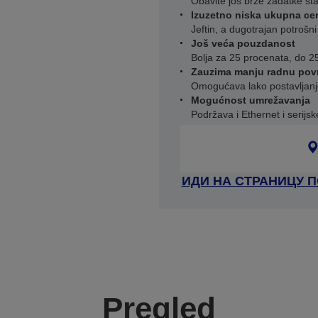
Obavite još brže zadatke št
Izuzetno niska ukupna c
Jeftin, a dugotrajan potrošni
Još veća pouzdanost
Bolja za 25 procenata, do 2
Zauzima manju radnu pov
Omogućava lako postavljanj
Mogućnost umrežavanja
Podržava i Ethernet i serijs
ИДИ НА СТРАНИЦУ 
Pregled