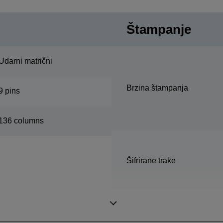
Štampanje
Udarni matrični
Brzina štampanja
9 pins
136 columns
Šifrirane trake
Kopije