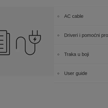
AC cable
Driveri i pomoćni pr
Traka u boji
User guide