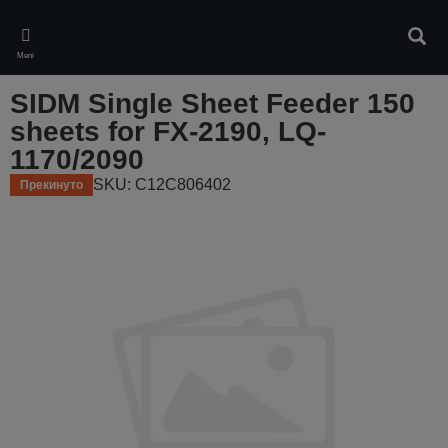
Skip
to
Pretr
main
Meni
content
SIDM Single Sheet Feeder 150
sheets for FX-2190, LQ-
1170/2090
SKU: C12C806402
Прекинуто