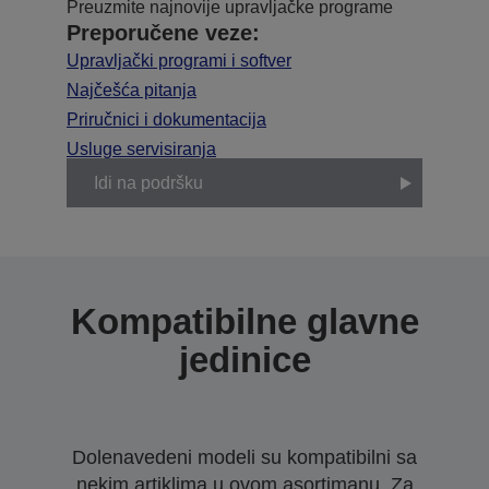
Preuzmite najnovije upravljačke programe
Preporučene veze:
Upravljački programi i softver
Najčešća pitanja
Priručnici i dokumentacija
Usluge servisiranja
Idi na podršku
Kompatibilne glavne
jedinice
Dolenavedeni modeli su kompatibilni sa
nekim artiklima u ovom asortimanu. Za