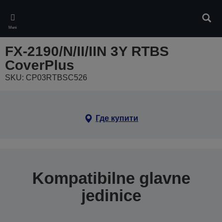
Skip
to
Pretr
main
Meni
content
FX-2190/N/II/IIN 3Y RTBS
CoverPlus
SKU: CP03RTBSC526
Где купити
Kompatibilne glavne
jedinice