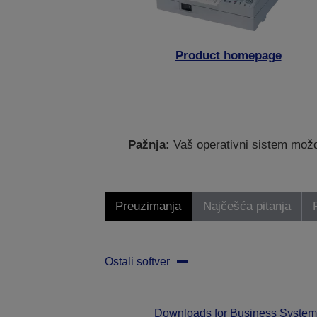
Product homepage
Pažnja:
Vaš operativni sistem možda
Preuzimanja
Najčešća pitanja
Ostali softver
Downloads for Business System