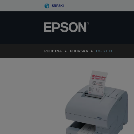
Skip
SRPSKI
to
main
content
POČETNA
PODRŠKA
TM-J7100