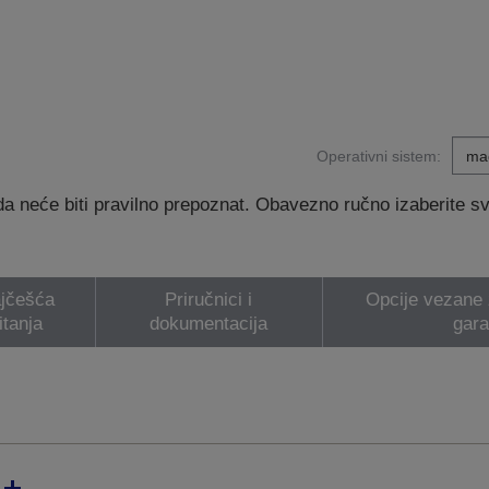
Operativni sistem:
 neće biti pravilno prepoznat. Obavezno ručno izaberite svoj
jčešća
Priručnici i
Opcije vezane z
itanja
dokumentacija
gara