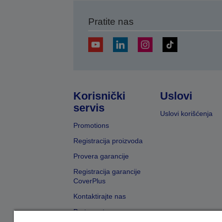
Pratite nas
Korisnički
Uslovi
servis
Uslovi korišćenja
Promotions
Registracija proizvoda
Provera garancije
Registracija garancije
CoverPlus
Kontaktirajte nas
Pretraga trgovaca