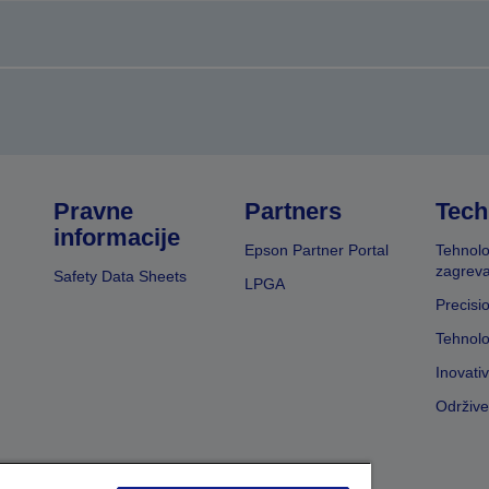
Pravne
Partners
Tech
informacije
Epson Partner Portal
Tehnolo
zagreva
Safety Data Sheets
LPGA
Precisi
Tehnolo
Inovati
Održive