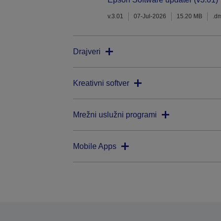
v.3.01
07-Jul-2026
15.20 MB
.d
Drajveri
Kreativni softver
Mrežni uslužni programi
Mobile Apps