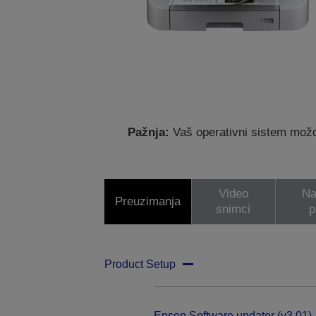
Pažnja:
Vaš operativni sistem možda
Video
Na
Preuzimanja
snimci
p
Product Setup
Epson Software updater (v3.01)