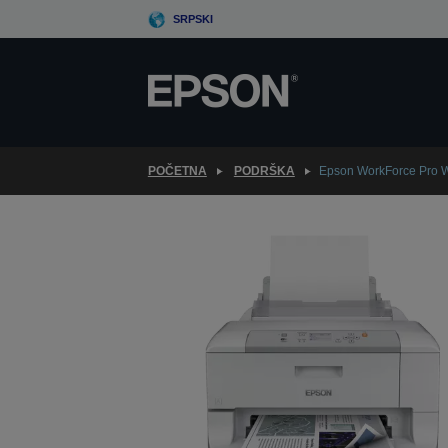
Skip
SRPSKI
to
main
content
POČETNA
PODRŠKA
Epson WorkForce Pro