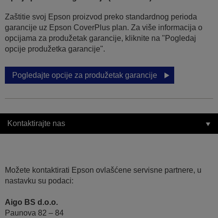
Zaštitie svoj Epson proizvod preko standardnog perioda
garancije uz Epson CoverPlus plan. Za više informacija o
opcijama za produžetak garancije, kliknite na "Pogledaj
opcije produžetka garancije".
Pogledajte opcije za produžetak garancije
Kontaktirajte nas
Možete kontaktirati Epson ovlašćene servisne partnere, u
nastavku su podaci:
Aigo BS d.o.o.
Paunova 82 – 84