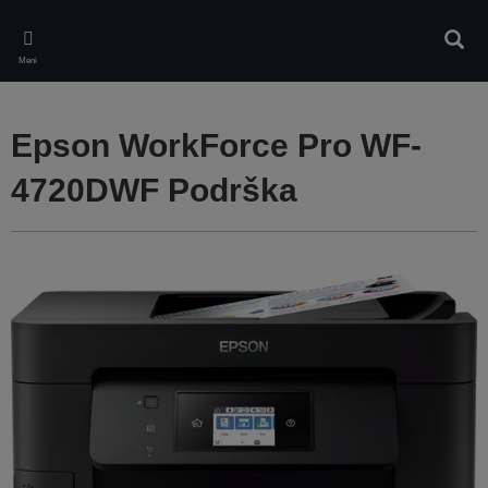
Skip
to
Pretr
main
Meni
content
Epson WorkForce Pro WF-
4720DWF Podrška