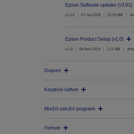
Epson Software updater (v3.01)
v.3.01
07-Jul-2026
15.20 MB
.d
Epson Product Setup (v1.0)
v.1.0
06-Nov-2024
1.21 MB
.dm
Drajveri
Kreativni softver
Mrežni uslužni programi
Firmver