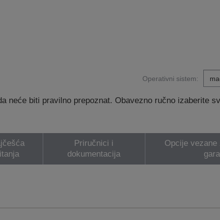
Operativni sistem:
 neće biti pravilno prepoznat. Obavezno ručno izaberite svoj
jčešća
Priručnici i
Opcije vezane z
itanja
dokumentacija
gara