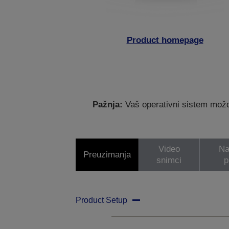
Product homepage
Pažnja:
Vaš operativni sistem možda
Video
Na
Preuzimanja
snimci
p
Product Setup