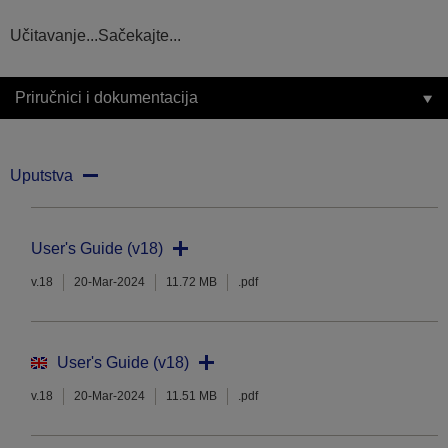
Učitavanje...Sačekajte...
Priručnici i dokumentacija
Uputstva
User's Guide (v18)
v.18
20-Mar-2024
11.72 MB
.pdf
User's Guide (v18)
v.18
20-Mar-2024
11.51 MB
.pdf