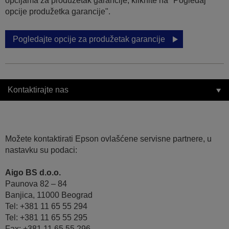
opcijama za produžetak garancije, kliknite na "Pogledaj
opcije produžetka garancije".
Pogledajte opcije za produžetak garancije
Kontaktirajte nas
Možete kontaktirati Epson ovlašćene servisne partnere, u
nastavku su podaci:
Aigo BS d.o.o.
Paunova 82 – 84
Banjica, 11000 Beograd
Tel: +381 11 65 55 294
Tel: +381 11 65 55 295
Fax: +381 11 65 55 296