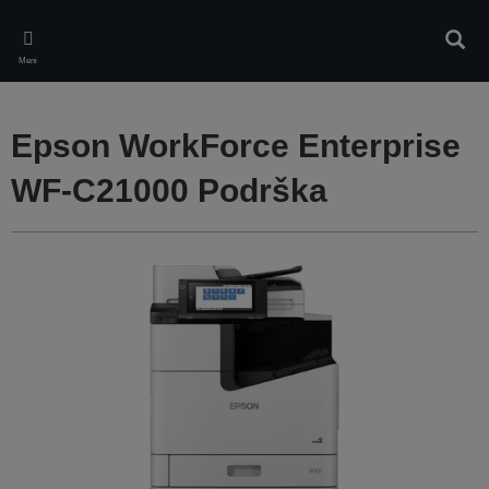
Skip
to
Pretr
main
Meni
content
Epson WorkForce Enterprise
WF-C21000 Podrška