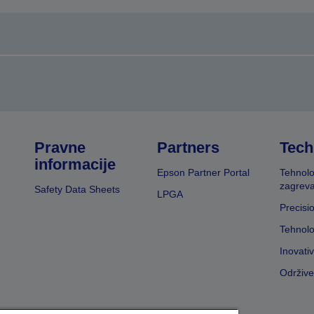
Pravne
Partners
Tech
informacije
Epson Partner Portal
Tehnolo
zagreva
Safety Data Sheets
LPGA
Precisi
Tehnolo
Inovati
Održive