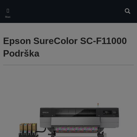
Skip
to
Pretr
main
Meni
content
Epson SureColor SC-F11000
Podrška