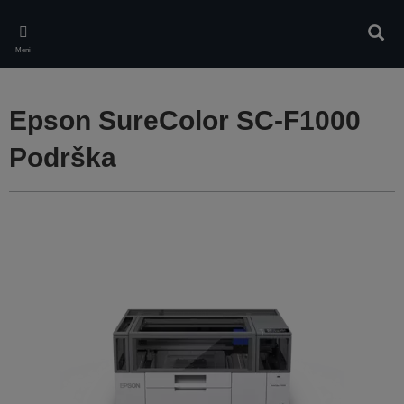
Skip
to
Pretr
main
Meni
content
Epson SureColor SC-F1000
Podrška