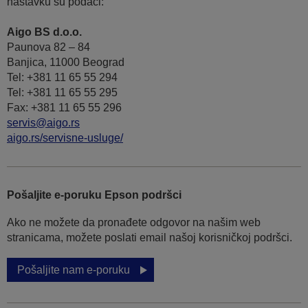
nastavku su podaci:
Aigo BS d.o.o.
Paunova 82 – 84
Banjica, 11000 Beograd
Tel: +381 11 65 55 294
Tel: +381 11 65 55 295
Fax: +381 11 65 55 296
servis@aigo.rs
aigo.rs/servisne-usluge/
Pošaljite e-poruku Epson podršci
Ako ne možete da pronađete odgovor na našim web
stranicama, možete poslati email našoj korisničkoj podršci.
Pošaljite nam e-poruku