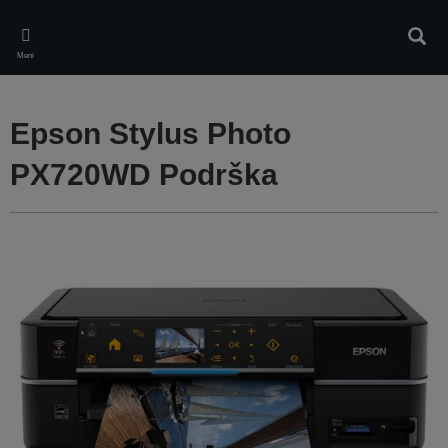
Skip
to
Pretr
main
Meni
content
Epson Stylus Photo
PX720WD Podrška