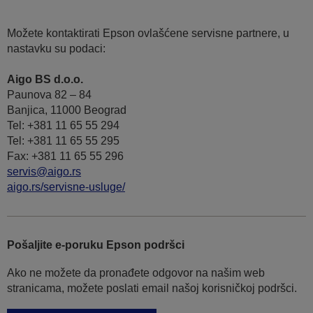
Možete kontaktirati Epson ovlašćene servisne partnere, u
nastavku su podaci:
Aigo BS d.o.o.
Paunova 82 – 84
Banjica, 11000 Beograd
Tel: +381 11 65 55 294
Tel: +381 11 65 55 295
Fax: +381 11 65 55 296
servis@aigo.rs
aigo.rs/servisne-usluge/
Pošaljite e-poruku Epson podršci
Ako ne možete da pronađete odgovor na našim web
stranicama, možete poslati email našoj korisničkoj podršci.