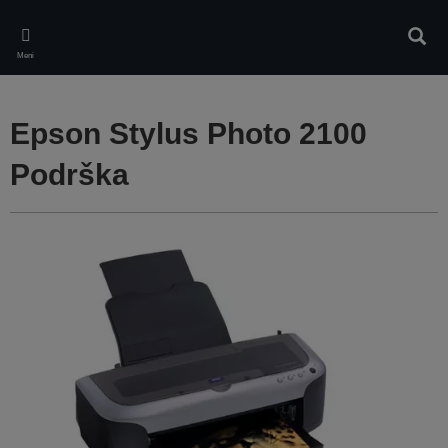
Skip
to
Pretr
main
Meni
content
Epson Stylus Photo 2100
Podrška