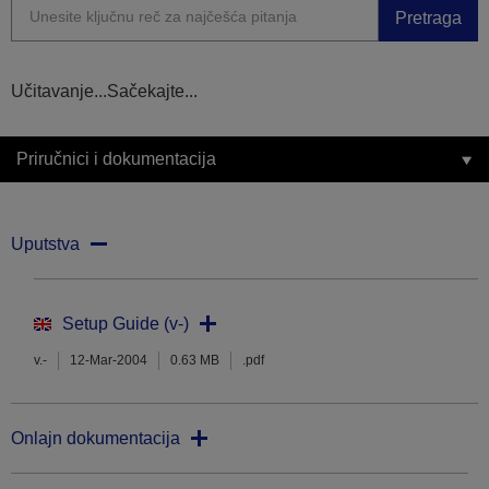
Pretraga
Učitavanje...Sačekajte...
Priručnici i dokumentacija
Uputstva
Setup Guide (v-)
v.-
12-Mar-2004
0.63 MB
.pdf
Onlajn dokumentacija