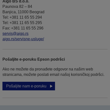
Aigo BS d.o.o.
Paunova 82 – 84
Banjica, 11000 Beograd
Tel: +381 11 65 55 294
Tel: +381 11 65 55 295
Fax: +381 11 65 55 296
servis@aigo.rs
aigo.rs/servisne-usluge/
Pošaljite e-poruku Epson podršci
Ako ne možete da pronađete odgovor na našim web
stranicama, možete poslati email našoj korisničkoj podršci.
Pošaljite nam e-poruku