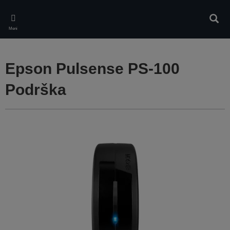
Skip
to
Pretr
main
Meni
content
Epson Pulsense PS-100
Podrška