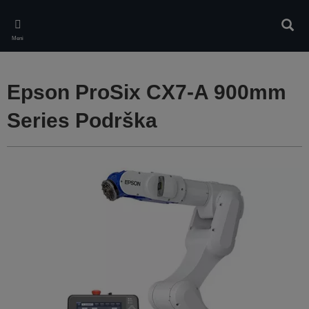
Skip
to
Pretr
main
Meni
content
Epson ProSix CX7-A 900mm
Series Podrška