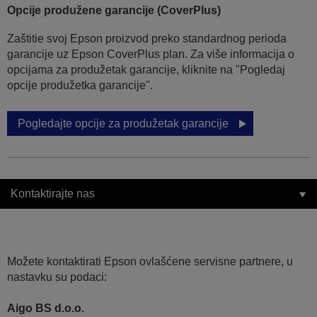
Opcije produžene garancije (CoverPlus)
Zaštitie svoj Epson proizvod preko standardnog perioda
garancije uz Epson CoverPlus plan. Za više informacija o
opcijama za produžetak garancije, kliknite na "Pogledaj
opcije produžetka garancije".
Pogledajte opcije za produžetak garancije
Kontaktirajte nas
Možete kontaktirati Epson ovlašćene servisne partnere, u
nastavku su podaci:
Aigo BS d.o.o.