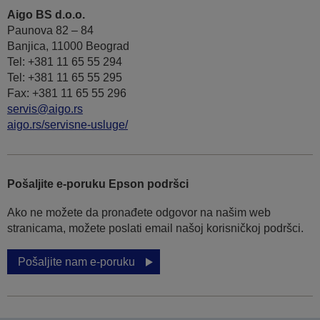
Aigo BS d.o.o.
Paunova 82 – 84
Banjica, 11000 Beograd
Tel: +381 11 65 55 294
Tel: +381 11 65 55 295
Fax: +381 11 65 55 296
servis@aigo.rs
aigo.rs/servisne-usluge/
Pošaljite e-poruku Epson podršci
Ako ne možete da pronađete odgovor na našim web
stranicama, možete poslati email našoj korisničkoj podršci.
Pošaljite nam e-poruku