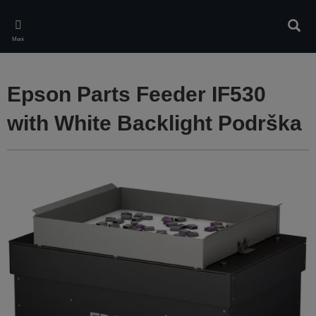
Skip
to
Pretr
main
Meni
content
Epson Parts Feeder IF530
with White Backlight Podrška