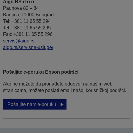
Aigo BS d.o.o.
Paunova 82 – 84
Banjica, 11000 Beograd
Tel: +381 11 65 55 294
Tel: +381 11 65 55 295
Fax: +381 11 65 55 296
servis@aigo.rs
aigo.rs/servisne-usluge/
Pošaljite e-poruku Epson podršci
Ako ne možete da pronađete odgovor na našim web
stranicama, možete poslati email našoj korisničkoj podršci.
Pošaljite nam e-poruku