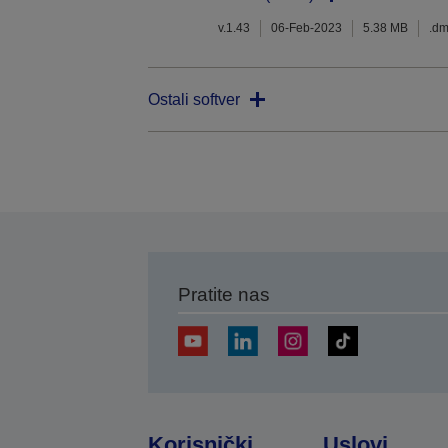
v.1.43
06-Feb-2023
5.38 MB
.d
Ostali softver
Pratite nas
Korisnički
Uslovi