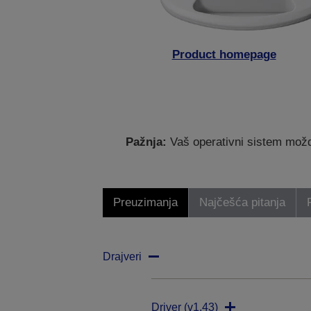
Product homepage
Pažnja:
Vaš operativni sistem možda
Preuzimanja
Najčešća pitanja
Drajveri
Driver (v1.43)