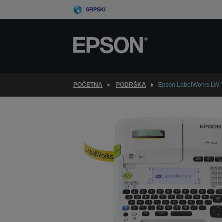
Skip
SRPSKI
to
main
content
POČETNA
PODRŠKA
Epson LabelWorks LW-