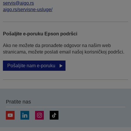
servis@aigo.rs
aigo.rs/servisne-usluge/
Pošaljite e-poruku Epson podršci
Ako ne možete da pronađete odgovor na našim web
stranicama, možete poslati email našoj korisničkoj podršci.
Pošaljite nam e-poruku
Pratite nas