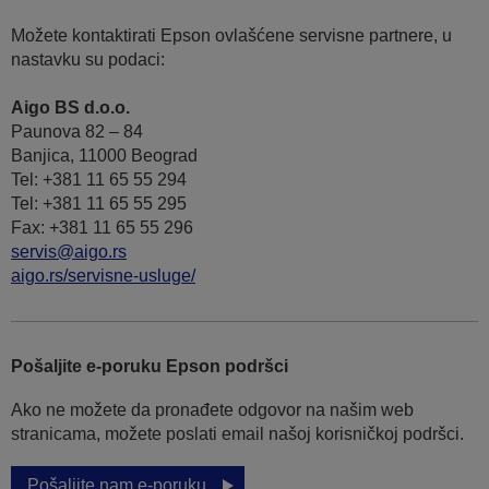
Možete kontaktirati Epson ovlašćene servisne partnere, u
nastavku su podaci:
Aigo BS d.o.o.
Paunova 82 – 84
Banjica, 11000 Beograd
Tel: +381 11 65 55 294
Tel: +381 11 65 55 295
Fax: +381 11 65 55 296
servis@aigo.rs
aigo.rs/servisne-usluge/
Pošaljite e-poruku Epson podršci
Ako ne možete da pronađete odgovor na našim web
stranicama, možete poslati email našoj korisničkoj podršci.
Pošaljite nam e-poruku