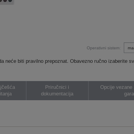
Operativni sistem:
 neće biti pravilno prepoznat. Obavezno ručno izaberite svoj
jčešća
Priručnici i
Opcije vezane z
itanja
dokumentacija
gara