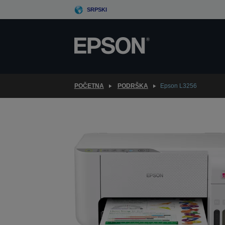
Skip
SRPSKI
to
main
content
POČETNA
PODRŠKA
Epson L3256