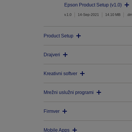
Epson Product Setup (v1.0)
v.1.0
14-Sep-2021
14.10 MB
.d
Product Setup
Drajveri
Kreativni softver
Mrežni uslužni programi
Firmver
Mobile Apps