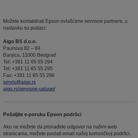
Možete kontaktirati Epson ovlašćene servisne partnere, u
nastavku su podaci:
Aigo BS d.o.o.
Paunova 82 – 84
Banjica, 11000 Beograd
Tel: +381 11 65 55 294
Tel: +381 11 65 55 295
Fax: +381 11 65 55 296
servis@aigo.rs
aigo.rs/servisne-usluge/
Pošaljite e-poruku Epson podršci
Ako ne možete da pronađete odgovor na našim web
stranicama, možete poslati email našoj korisničkoj podršci.