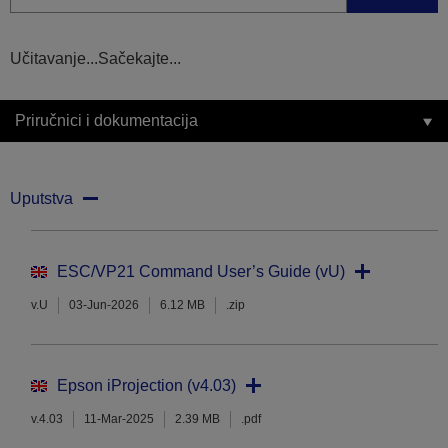
Učitavanje...Sačekajte...
Priručnici i dokumentacija
Uputstva
ESC/VP21 Command User’s Guide (vU)
v.U
03-Jun-2026
6.12 MB
.zip
Epson iProjection (v4.03)
v.4.03
11-Mar-2025
2.39 MB
.pdf