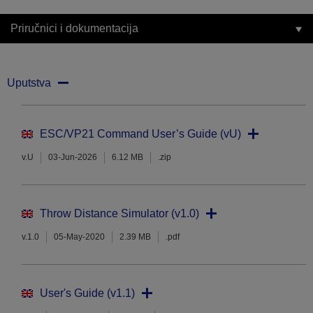
Priručnici i dokumentacija
Uputstva
ESC/VP21 Command User’s Guide (vU)
v.U
03-Jun-2026
6.12 MB
.zip
Throw Distance Simulator (v1.0)
v.1.0
05-May-2020
2.39 MB
.pdf
User's Guide (v1.1)