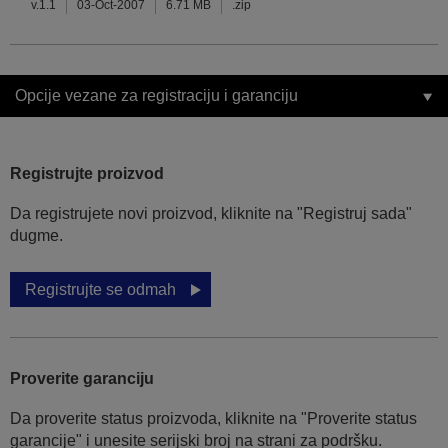
v.1.1
03-Oct-2007
6.71 MB
.zip
Opcije vezane za registraciju i garanciju
Registrujte proizvod
Da registrujete novi proizvod, kliknite na "Registruj sada"
dugme.
Registrujte se odmah
Proverite garanciju
Da proverite status proizvoda, kliknite na "Proverite status
garancije" i unesite serijski broj na strani za podršku.