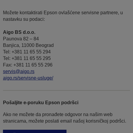
Možete kontaktirati Epson ovlašćene servisne partnere, u
nastavku su podaci:
Aigo BS d.o.o.
Paunova 82 – 84
Banjica, 11000 Beograd
Tel: +381 11 65 55 294
Tel: +381 11 65 55 295
Fax: +381 11 65 55 296
servis@aigo.rs
aigo.rs/servisne-usluge/
Pošaljite e-poruku Epson podršci
Ako ne možete da pronađete odgovor na našim web
stranicama, možete poslati email našoj korisničkoj podršci.