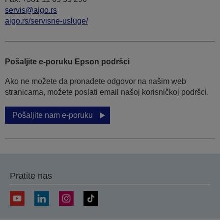
servis@aigo.rs
aigo.rs/servisne-usluge/
Pošaljite e-poruku Epson podršci
Ako ne možete da pronađete odgovor na našim web
stranicama, možete poslati email našoj korisničkoj podršci.
Pošaljite nam e-poruku
Pratite nas