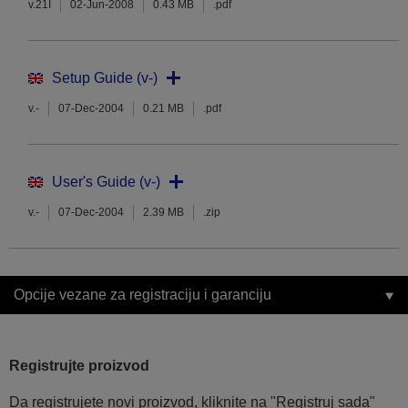
v.21I
02-Jun-2008
0.43 MB
.pdf
Setup Guide (v-)
v.-
07-Dec-2004
0.21 MB
.pdf
User's Guide (v-)
v.-
07-Dec-2004
2.39 MB
.zip
Opcije vezane za registraciju i garanciju
Registrujte proizvod
Da registrujete novi proizvod, kliknite na "Registruj sada"