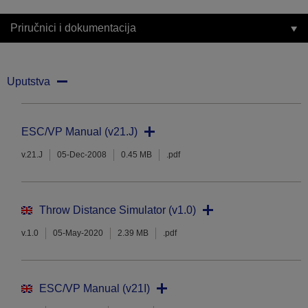
Priručnici i dokumentacija
Uputstva
ESC/VP Manual (v21.J)
v.21.J
05-Dec-2008
0.45 MB
.pdf
Throw Distance Simulator (v1.0)
v.1.0
05-May-2020
2.39 MB
.pdf
ESC/VP Manual (v21I)