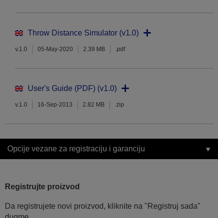
Throw Distance Simulator (v1.0)
v.1.0
05-May-2020
2.39 MB
.pdf
User's Guide (PDF) (v1.0)
v.1.0
16-Sep-2013
2.82 MB
.zip
Opcije vezane za registraciju i garanciju
Registrujte proizvod
Da registrujete novi proizvod, kliknite na "Registruj sada"
dugme.