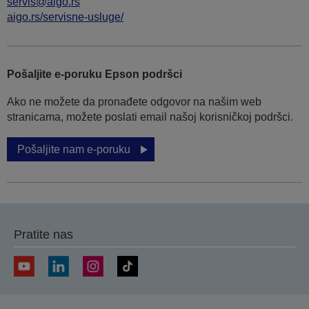
servis@aigo.rs
aigo.rs/servisne-usluge/
Pošaljite e-poruku Epson podršci
Ako ne možete da pronađete odgovor na našim web
stranicama, možete poslati email našoj korisničkoj podršci.
Pošaljite nam e-poruku
Pratite nas