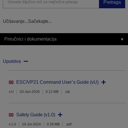
Pretraga
Učitavanje...Sačekajte...
Priručnici i dokumentacija
Uputstva
ESC/VP21 Command User’s Guide (vU)
v.U
03-Jun-2026
6.12 MB
.zip
Safety Guide (v1.0)
v.1.0
10-Jul-2024
0.29 MB
.pdf