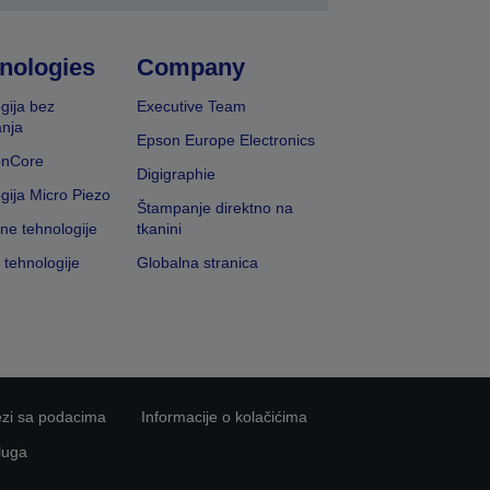
nologies
Company
gija bez
Executive Team
nja
Epson Europe Electronics
onCore
Digigraphie
gija Micro Piezo
Štampanje direktno na
vne tehnologije
tkanini
 tehnologije
Globalna stranica
ezi sa podacima
Informacije o kolačićima
luga