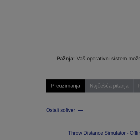
Pažnja:
Vaš operativni sistem možda
Preuzimanja
Najčešća pitanja
Ostali softver
Throw Distance Simulator - Offli