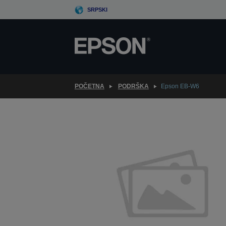
Skip
SRPSKI
to
main
content
POČETNA
PODRŠKA
Epson EB-W6