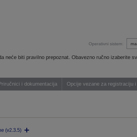
Operativni sistem:
 neće biti pravilno prepoznat. Obavezno ručno izaberite svoj
Priručnici i dokumentacija
Opcije vezane za registraciju i
ne (v2.3.5)