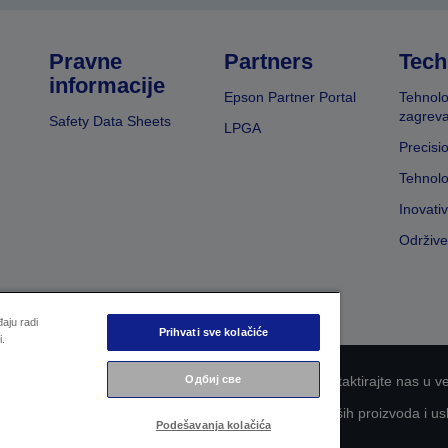
Pravne
Partners
Tech
informacije
Epson Partner Portal
Tehnolo
zagreva
Safety Data Sheets
LPGA
Precisi
Tehnolo
Inovati
Održive
aju radi
Prihvati sve kolačiće
i.
Одбиј све
nosti informacija
EU Data Act Compliance
Kontaktirajte nas u v
aganje kompanije Epson za što veću pristupačnost naših proizvoda i us
Podešavanja kolačića