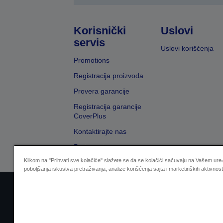
Korisnički
Uslovi
servis
Uslovi korišćenja
Promotions
Registracija proizvoda
Provera garancije
Registracija garancije
CoverPlus
Kontaktirajte nas
Pretraga trgovaca
Klikom na "Prihvati sve kolačiće" slažete se da se kolačići sačuvaju na Vašem uređ
poboljšanja iskustva pretraživanja, analize korišćenja sajta i marketinških aktivnost
Sellers Identification
Izjavu o zaštiti privat
Zal