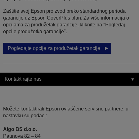
Zaštitie svoj Epson proizvod preko standardnog perioda
garancije uz Epson CoverPlus plan. Za više informacija o
opcijama za produžetak garancije, kliknite na "Pogledaj
opcije produžetka garancije".
Pogledajte opcije za produžetak garancije
Kontaktirajte nas
Možete kontaktirati Epson ovlašćene servisne partnere, u
nastavku su podaci:
Aigo BS d.o.o.
Paunova 82 – 84