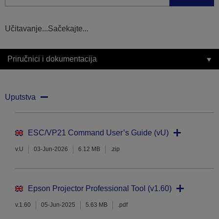
Učitavanje...Sačekajte...
Priručnici i dokumentacija
Uputstva
ESC/VP21 Command User’s Guide (vU)
v.U
03-Jun-2026
6.12 MB
.zip
Epson Projector Professional Tool (v1.60)
v.1.60
05-Jun-2025
5.63 MB
.pdf