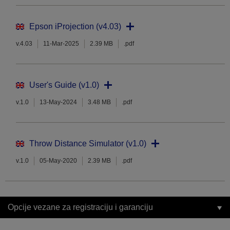
Epson iProjection (v4.03)
v.4.03
11-Mar-2025
2.39 MB
.pdf
User's Guide (v1.0)
v.1.0
13-May-2024
3.48 MB
.pdf
Throw Distance Simulator (v1.0)
v.1.0
05-May-2020
2.39 MB
.pdf
Opcije vezane za registraciju i garanciju