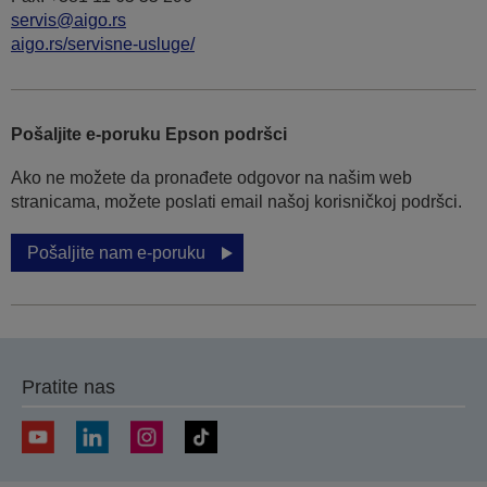
servis@aigo.rs
aigo.rs/servisne-usluge/
Pošaljite e-poruku Epson podršci
Ako ne možete da pronađete odgovor na našim web
stranicama, možete poslati email našoj korisničkoj podršci.
Pošaljite nam e-poruku
Pratite nas