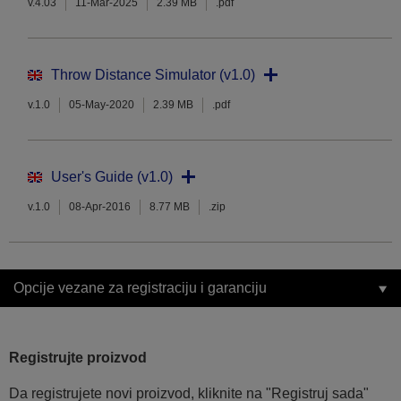
v.4.03
11-Mar-2025
2.39 MB
.pdf
Throw Distance Simulator (v1.0)
v.1.0
05-May-2020
2.39 MB
.pdf
User's Guide (v1.0)
v.1.0
08-Apr-2016
8.77 MB
.zip
Opcije vezane za registraciju i garanciju
Registrujte proizvod
Da registrujete novi proizvod, kliknite na "Registruj sada"