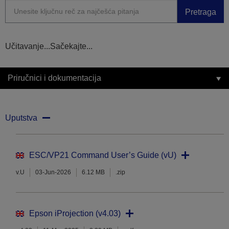
Pretraga
Učitavanje...Sačekajte...
Priručnici i dokumentacija
Uputstva
ESC/VP21 Command User’s Guide (vU)
v.U
03-Jun-2026
6.12 MB
.zip
Epson iProjection (v4.03)