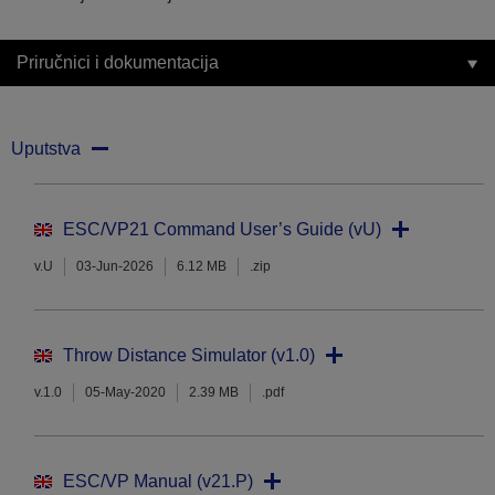
Priručnici i dokumentacija
Uputstva
ESC/VP21 Command User’s Guide (vU)
v.U
03-Jun-2026
6.12 MB
.zip
Throw Distance Simulator (v1.0)
v.1.0
05-May-2020
2.39 MB
.pdf
ESC/VP Manual (v21.P)