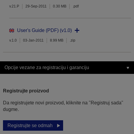
v.21.P
29-Sep-2011
0.30 MB
.pdf
User's Guide (PDF) (v1.0)
v.1.0
03-Jan-2011
8.99 MB
.zip
Opcije vezane za registraciju i garanciju
Registrujte proizvod
Da registrujete novi proizvod, kliknite na "Registruj sada"
dugme.
Registrujte se odmah