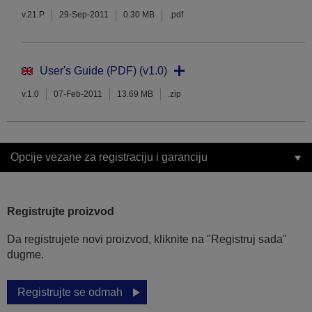
v.21.P
29-Sep-2011
0.30 MB
.pdf
User's Guide (PDF) (v1.0)
v.1.0
07-Feb-2011
13.69 MB
.zip
Opcije vezane za registraciju i garanciju
Registrujte proizvod
Da registrujete novi proizvod, kliknite na "Registruj sada"
dugme.
Registrujte se odmah