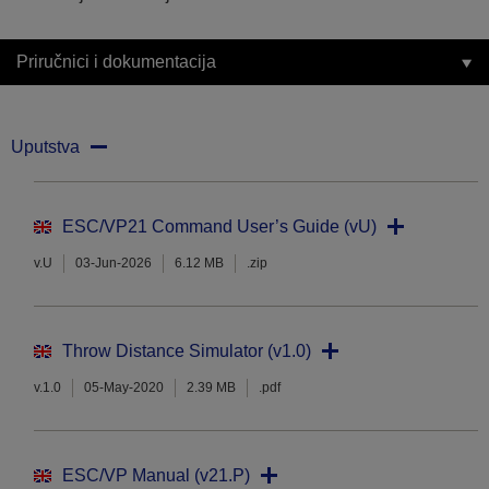
Priručnici i dokumentacija
Uputstva
ESC/VP21 Command User’s Guide (vU)
v.U
03-Jun-2026
6.12 MB
.zip
Throw Distance Simulator (v1.0)
v.1.0
05-May-2020
2.39 MB
.pdf
ESC/VP Manual (v21.P)