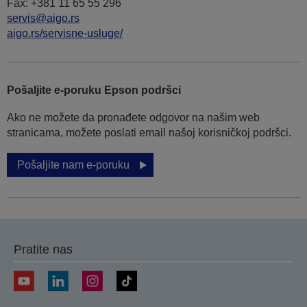
Fax: +381 11 65 55 296
servis@aigo.rs
aigo.rs/servisne-usluge/
Pošaljite e-poruku Epson podršci
Ako ne možete da pronađete odgovor na našim web
stranicama, možete poslati email našoj korisničkoj podršci.
Pošaljite nam e-poruku
Pratite nas