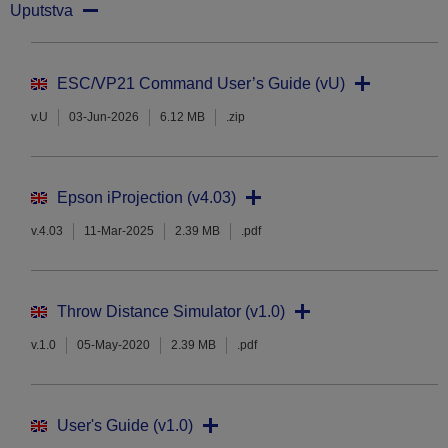
Uputstva
ESC/VP21 Command User’s Guide (vU)
v.U
03-Jun-2026
6.12 MB
.zip
Epson iProjection (v4.03)
v.4.03
11-Mar-2025
2.39 MB
.pdf
Throw Distance Simulator (v1.0)
v.1.0
05-May-2020
2.39 MB
.pdf
User's Guide (v1.0)