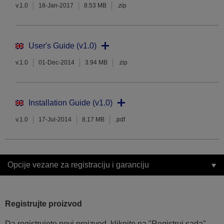
v.1.0
18-Jan-2017
8.53 MB
.zip
User's Guide (v1.0)
v.1.0
01-Dec-2014
3.94 MB
.zip
Installation Guide (v1.0)
v.1.0
17-Jul-2014
8.17 MB
.pdf
Opcije vezane za registraciju i garanciju
Registrujte proizvod
Da registrujete novi proizvod, kliknite na "Registruj sada"