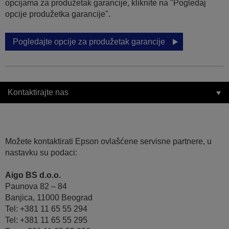
opcijama za produžetak garancije, kliknite na "Pogledaj
opcije produžetka garancije".
Pogledajte opcije za produžetak garancije
Kontaktirajte nas
Možete kontaktirati Epson ovlašćene servisne partnere, u
nastavku su podaci:
Aigo BS d.o.o.
Paunova 82 – 84
Banjica, 11000 Beograd
Tel: +381 11 65 55 294
Tel: +381 11 65 55 295