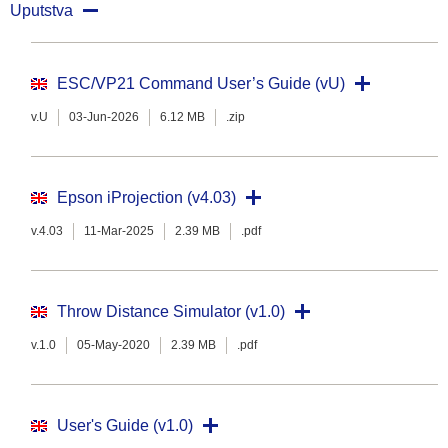
Uputstva
ESC/VP21 Command User’s Guide (vU)
v.U
03-Jun-2026
6.12 MB
.zip
Epson iProjection (v4.03)
v.4.03
11-Mar-2025
2.39 MB
.pdf
Throw Distance Simulator (v1.0)
v.1.0
05-May-2020
2.39 MB
.pdf
User's Guide (v1.0)