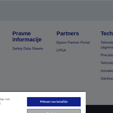
Pravne
Partners
Tech
informacije
Epson Partner Portal
Tehnolo
zagreva
Safety Data Sheets
LPGA
Precisi
Tehnolo
Inovati
Održive
aju radi
Prihvati sve kolačiće
i.