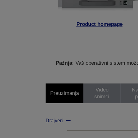
Product homepage
Pažnja:
Vaš operativni sistem možda
Video
Na
Preuzimanja
snimci
p
Drajveri