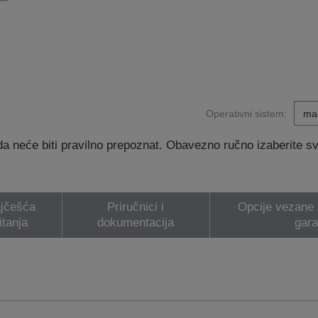
Operativni sistem:
 neće biti pravilno prepoznat. Obavezno ručno izaberite svoj
jčešća
Priručnici i
Opcije vezane z
itanja
dokumentacija
gara