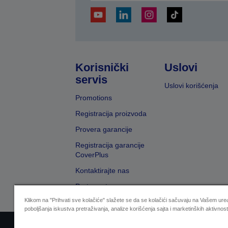
Korisnički
Uslovi
servis
Uslovi korišćenja
Promotions
Registracija proizvoda
Provera garancije
Registracija garancije
CoverPlus
Kontaktirajte nas
Pretraga trgovaca
Klikom na "Prihvati sve kolačiće" slažete se da se kolačići sačuvaju na Vašem uređ
poboljšanja iskustva pretraživanja, analize korišćenja sajta i marketinških aktivnost