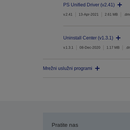
PS Unified Driver (v2.41)
v.2.41
13-Apr-2021
2.61 MB
.dm
Uninstall Center (v1.3.1)
v.1.3.1
08-Dec-2020
1.17 MB
.d
Mrežni uslužni programi
Pratite nas