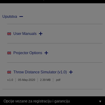
Uputstva
User Manuals
Projector Options
Throw Distance Simulator (v1.0)
v.1.0
05-May-2020
2.39 MB
.pdf
Opcije vezane za registraciju i garanciju