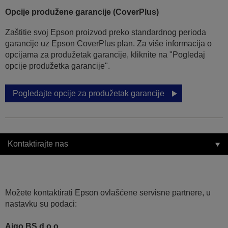
Opcije produžene garancije (CoverPlus)
Zaštitie svoj Epson proizvod preko standardnog perioda
garancije uz Epson CoverPlus plan. Za više informacija o
opcijama za produžetak garancije, kliknite na "Pogledaj
opcije produžetka garancije".
Pogledajte opcije za produžetak garancije
Kontaktirajte nas
Možete kontaktirati Epson ovlašćene servisne partnere, u
nastavku su podaci:
Aigo BS d.o.o.