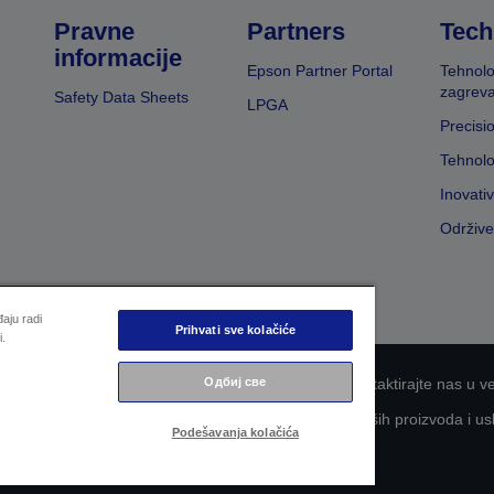
Pravne
Partners
Tech
informacije
Epson Partner Portal
Tehnolo
zagreva
Safety Data Sheets
LPGA
Precisi
Tehnolo
Inovati
Održive
aju radi
Prihvati sve kolačiće
i.
Одбиј све
nosti informacija
EU Data Act Compliance
Kontaktirajte nas u v
aganje kompanije Epson za što veću pristupačnost naših proizvoda i us
Podešavanja kolačića
Copyright © 2026 Seiko Epson