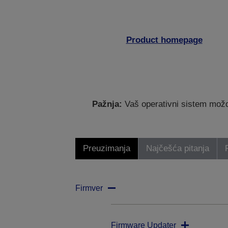
Product homepage
Pažnja:
Vaš operativni sistem možda
Preuzimanja
Najčešća pitanja
Firmver
Firmware Updater