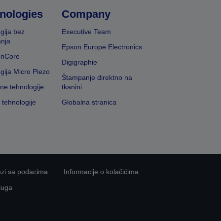
nologies
Company
gija bez
Executive Team
nja
Epson Europe Electronics
onCore
Digigraphie
gija Micro Piezo
Štampanje direktno na
vne tehnologije
tkanini
 tehnologije
Globalna stranica
ezi sa podacima
Informacije o kolačićima
luga