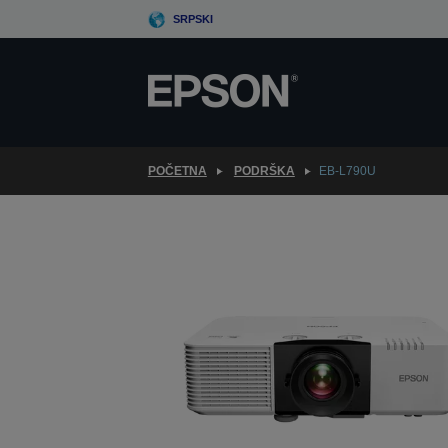
Skip
SRPSKI
to
main
content
POČETNA
PODRŠKA
EB-L790U