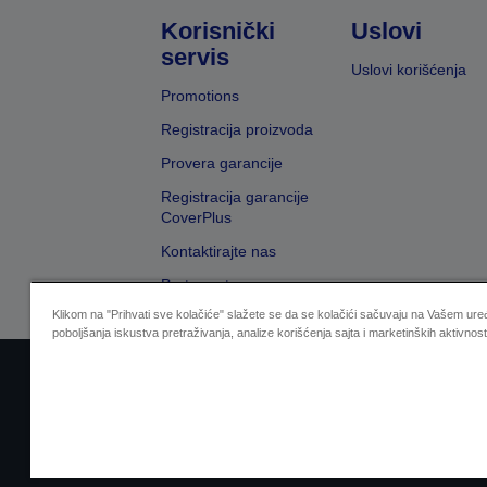
Korisnički
Uslovi
servis
Uslovi korišćenja
Promotions
Registracija proizvoda
Provera garancije
Registracija garancije
CoverPlus
Kontaktirajte nas
Pretraga trgovaca
Klikom na "Prihvati sve kolačiće" slažete se da se kolačići sačuvaju na Vašem uređ
poboljšanja iskustva pretraživanja, analize korišćenja sajta i marketinških aktivnost
Sellers Identification
Izjavu o zaštiti privat
Zal