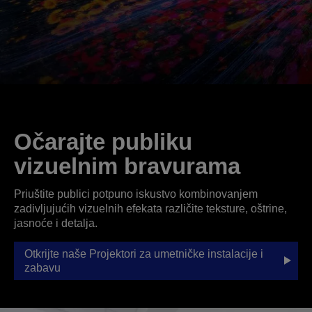
Očarajte publiku
vizuelnim bravurama
Priuštite publici potpuno iskustvo kombinovanjem
zadivljujućih vizuelnih efekata različite teksture, oštrine,
jasnoće i detalja.
Otkrijte naše Projektori za umetničke instalacije i
zabavu