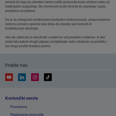
dovesti do toga da određeni delovi naših proizvoda budu izloženi riziku od
materijalne razgradnje, što vremenom može dovesti do slamanja i pada
projektora sa plafona.
Da bi se omogućilo kontinuirano bezbedno funkcionisanje, preporučujemo
redovnu proveru opreme koju treba da obavlja sam korisnik ili
kvalifiokovani stručnjak.
Ako ste zabrinuti za okruženje u kojem je vaš projektor instaliran, ili ako
imate bilo kakvih drugih pitanja, kontaktirajte naše odeljenje za podršku i
oni mogu pružiti dodatnu pomoć.
Pratite nas
Korisnički servis
Promotions
Registracija proizvoda