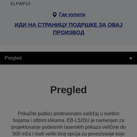
ELPWP10
Где купити
ИДИ НА СТРАНИЦУ ПОДРШКЕ ЗА ОВАЈ
ПРОИЗВОД
Pregled
Pregled
Prikažite publici profesionalni sadržaj u svetlim
bojama i oštrim slikama. EB-L520U je namenjen za
projektovanje podesivih laserskih prikaza veličine do
500 inča i nudi veliki broj opcija za povezivanje koje