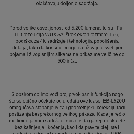
olakšavaju deljenje sadržaja.
Pored velike osvetljenosti od 5.200 lumena, tu su i Full
HD rezolucija WUXGA, širok ekran razmere 16:6,
podrška za 4K sadržaje i tehnologija poboljšanja
detalja, tako da korisnici mogu da uživaju u svetlijim
bojama i živopisnijim slikama na prikazima veličine do
500 inča.
S obzirom da ima veći broj prvoklasnih funkcija nego
što se obično očekuje od uređaja ove klase, EB-L520U
omogućava stapanje ivica i geometrijsku korekciju radi
postizanja besprekornog velikog prikaza. Kada je reč o
multimedijalnom sadržaju, možete da ga reprodukujete
bez kašnjenja i kočenja, kao i da pravite plejliste i
podesite redosled reprodukovanja direktno sa USB