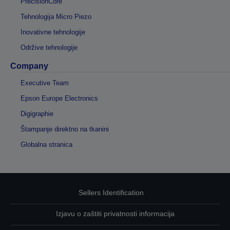
PrecisionCore
Tehnologija Micro Piezo
Inovativne tehnologije
Održive tehnologije
Company
Executive Team
Epson Europe Electronics
Digigraphie
Štampanje direktno na tkanini
Globalna stranica
Sellers Identification
Izjavu o zaštiti privatnosti informacija