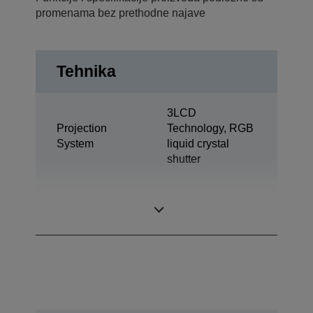
promenama bez prethodne najave
Tehnika
3LCD
Projection
Technology, RGB
System
liquid crystal
shutter
0,67 inch with C2
LCD Panel
Fine