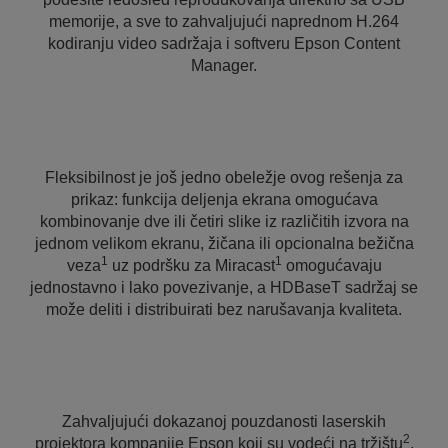
memorije, a sve to zahvaljujući naprednom H.264
kodiranju video sadržaja i softveru Epson Content
Manager.
Fleksibilnost je još jedno obeležje ovog rešenja za
prikaz: funkcija deljenja ekrana omogućava
kombinovanje dve ili četiri slike iz različitih izvora na
jednom velikom ekranu, žičana ili opcionalna bežična
1
1
veza
uz podršku za Miracast
omogućavaju
jednostavno i lako povezivanje, a HDBaseT sadržaj se
može deliti i distribuirati bez narušavanja kvaliteta.
Zahvaljujući dokazanoj pouzdanosti laserskih
2
projektora kompanije Epson koji su vodeći na tržištu
,