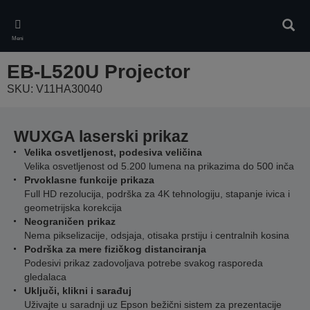
Skip
to
Pretr
main
Meni
content
EB-L520U Projector
SKU: V11HA30040
WUXGA laserski prikaz
Velika osvetljenost, podesiva veličina
Velika osvetljenost od 5.200 lumena na prikazima do 500 inča
Prvoklasne funkcije prikaza
Full HD rezolucija, podrška za 4K tehnologiju, stapanje ivica i
geometrijska korekcija
Neograničen prikaz
Nema pikselizacije, odsjaja, otisaka prstiju i centralnih kosina
Podrška za mere fizičkog distanciranja
Podesivi prikaz zadovoljava potrebe svakog rasporeda
gledalaca
Uključi, klikni i sarađuj
Uživajte u saradnji uz Epson bežični sistem za prezentacije