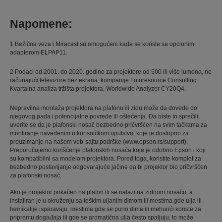
Napomene:
1 Bežična veza i Miracast su omogućeni kada se koriste sa opcionim
adapterom ELPAP11.
2 Podaci od 2001. do 2020. godine za projektore od 500 ili više lumena, ne
računajući televizore bez ekrana, kompanije Futuresource Consulting:
Kvartalna analiza tržišta projektora, Worldwide Analyzer CY20Q4.
Nepravilna montaža projektora na plafonu ili zidu može da dovede do
njegovog pada i potencijalne povrede ili oštećenja. Da biste to sprečili,
uverite se da je plafonski nosač bezbedno pričvršćen na svim tačkama za
montiranje navedenim u korisničkom uputstvu, koje je dostupno za
preuzimanje na našem veb-sajtu podrške (www.epson.rs/support).
Preporučujemo korišćenje plafonskih nosača koje je odobrio Epson i koji
su kompatibilni sa modelom projektora. Pored toga, koristite komplet za
bezbedno postavljanje odgovarajuće jačine da bi projektor bio pričvršćen
za plafonski nosač.
Ako je projektor prikačen na plafon ili se nalazi na zidnom nosaču, a
instaliran je u okruženju sa teškim uljanim dimom ili mestima gde ulja ili
hemikalije isparavaju, mestima gde se puno dima ili mehurići koriste za
pripremu događaja ili gde se aromatična ulja često spaljuju, to može