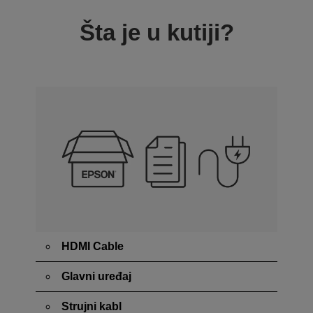
Šta je u kutiji?
HDMI Cable
Glavni uređaj
Strujni kabl