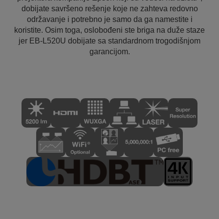
dobijate savršeno rešenje koje ne zahteva redovno
održavanje i potrebno je samo da ga namestite i
koristite. Osim toga, oslobođeni ste briga na duže staze
jer EB-L520U dobijate sa standardnom trogodišnjom
garancijom.