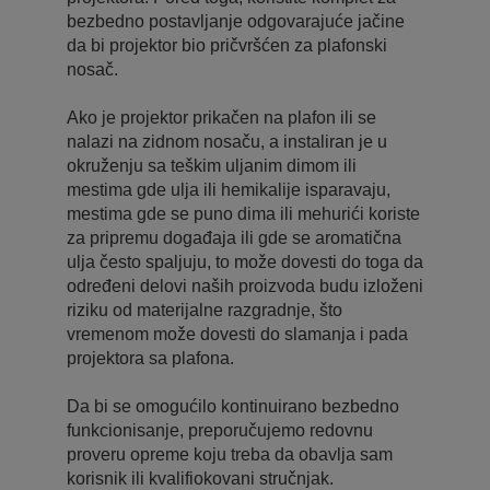
bezbedno postavljanje odgovarajuće jačine
da bi projektor bio pričvršćen za plafonski
nosač.
Ako je projektor prikačen na plafon ili se
nalazi na zidnom nosaču, a instaliran je u
okruženju sa teškim uljanim dimom ili
mestima gde ulja ili hemikalije isparavaju,
mestima gde se puno dima ili mehurići koriste
za pripremu događaja ili gde se aromatična
ulja često spaljuju, to može dovesti do toga da
određeni delovi naših proizvoda budu izloženi
riziku od materijalne razgradnje, što
vremenom može dovesti do slamanja i pada
projektora sa plafona.
Da bi se omogućilo kontinuirano bezbedno
funkcionisanje, preporučujemo redovnu
proveru opreme koju treba da obavlja sam
korisnik ili kvalifiokovani stručnjak.