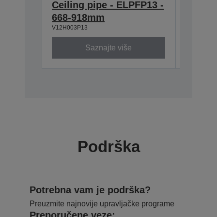
Ceiling pipe - ELPFP13 -
Ceilin
668-918mm
ELPMB
V12H003P13
V12H003B
Saznajte više
Podrška
Potrebna vam je podrška?
Preuzmite najnovije upravljačke programe
Preporučene veze: