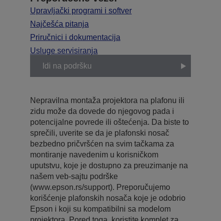
Upravljački programi i softver
Najčešća pitanja
Priručnici i dokumentacija
Usluge servisiranja
Idi na podršku
Nepravilna montaža projektora na plafonu ili
zidu može da dovede do njegovog pada i
potencijalne povrede ili oštećenja. Da biste to
sprečili, uverite se da je plafonski nosač
bezbedno pričvršćen na svim tačkama za
montiranje navedenim u korisničkom
uputstvu, koje je dostupno za preuzimanje na
našem veb-sajtu podrške
(www.epson.rs/support). Preporučujemo
korišćenje plafonskih nosača koje je odobrio
Epson i koji su kompatibilni sa modelom
projektora. Pored toga, koristite komplet za