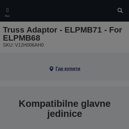
Skip
to
Pretr
main
Meni
content
Truss Adaptor - ELPMB71 - For
ELPMB68
SKU: V12H006AH0
Где купити
Kompatibilne glavne
jedinice