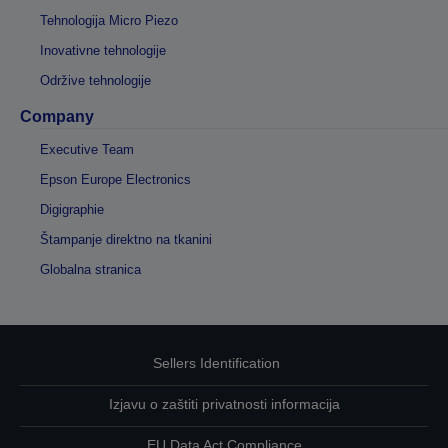
Tehnologija Micro Piezo
Inovativne tehnologije
Održive tehnologije
Company
Executive Team
Epson Europe Electronics
Digigraphie
Štampanje direktno na tkanini
Globalna stranica
Sellers Identification
Izjavu o zaštiti privatnosti informacija
EU Data Act Compliance