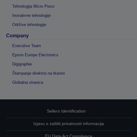
Tehnologija Micro Piezo
Inovativne tehnologije
Održive tehnologije
Company
Executive Team
Epson Europe Electronics
Digigraphie
Štampanje direktno na tkanini
Globalna stranica
Sellers Identification
Izjavu o zaštiti privatnosti informacija
EU Data Act Compliance