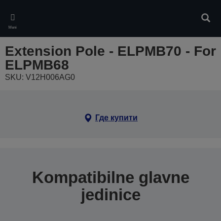
Skip
to
Pretr
main
Meni
content
Extension Pole - ELPMB70 - For
ELPMB68
SKU: V12H006AG0
Где купити
Kompatibilne glavne
jedinice