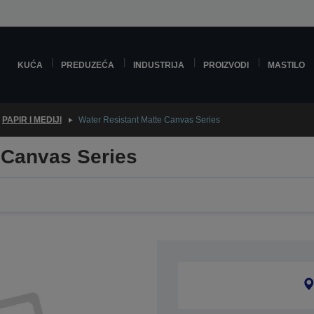
KUĆA
PREDUZEĆA
INDUSTRIJA
PROIZVODI
MASTILO
PAPIR I MEDIJI
Water Resistant Matte Canvas Series
 Canvas Series