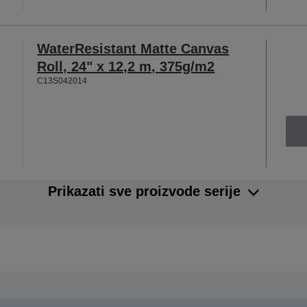
WaterResistant Matte Canvas
Roll, 24" x 12,2 m, 375g/m2
C13S042014
Prikazati sve proizvode serije