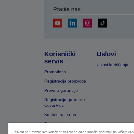
Pratite nas
Korisnički
Uslovi
servis
Uslovi korišćenja
Promotions
Registracija proizvoda
Provera garancije
Registracija garancije
CoverPlus
Kontaktirajte nas
Pretraga trgovaca
Klikom na "Prihvati sve kolačiće" slažete se da se kolačići sačuvaju na Vašem uređ