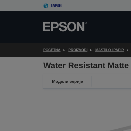
Skip
SRPSKI
to
main
content
POČETNA
PROIZVODI
MASTILO I PAPIR
Water Resistant Matte
Модели серије