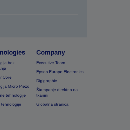
nologies
Company
gija bez
Executive Team
nja
Epson Europe Electronics
onCore
Digigraphie
gija Micro Piezo
Štampanje direktno na
vne tehnologije
tkanini
 tehnologije
Globalna stranica