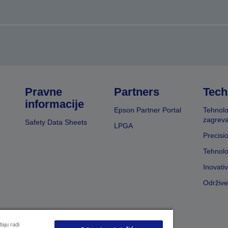
Pravne
Partners
Tech
informacije
Epson Partner Portal
Tehnolo
zagreva
Safety Data Sheets
LPGA
Precisi
Tehnolo
Inovati
Održive
aju radi