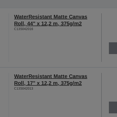
WaterResistant Matte Canvas
Roll, 44" x 12,2 m, 375g/m2
C13S042016
WaterResistant Matte Canvas
Roll, 17" x 12,2 m, 375g/m2
C13S042013