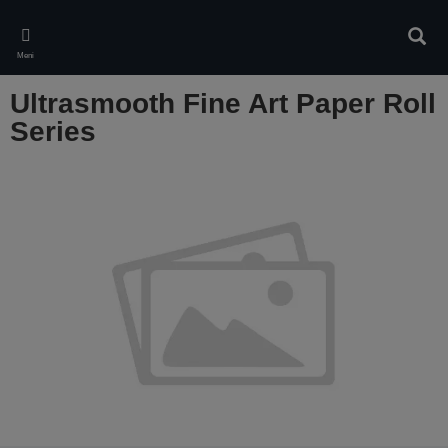
Skip
to
Pretr
main
Meni
content
Ultrasmooth Fine Art Paper Roll
Series